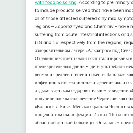
with food poisoning
. According to preliminary 
to include products served that have been in
all of those affected suffered only mild symp
regions – Zaporozhyea and Chernihiv – have r
suffering from acute intestinal infections and
(18 and 16 respectively from the regions) requi
оздоровительном лагере «Альбатрос» под Севас
Отравившиеся дети были госпитализированы в
предварительным данным, дети употребили нек
легкой и средней степени тяжести. Запорожска
инфекцию в инфекционное отделение было госп
отдыхе в детском оздоровительном заведении «
получили адекватное лечение.Черниговская обл
«Колос» в с. Бигач Менского района Черниговс
пищевой токсикоинфекции. Из них 16 госпита
областной детской больницы. Остальным предо