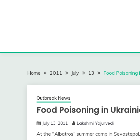
Skip
to
content
Home
2011
July
13
Food Poisoning
Outbreak News
Food Poisoning in Ukra
July 13, 2011
Lakshmi Yajurvedi
At the "Albatros” summer camp in Sevastepol