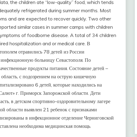
data, the children ate “low-quality” food, which tends
adequately refrigerated during summer months. Most
toms and are expected to recover quickly. Two other
eported similar cases in summer camps with children
 symptoms of foodborne disease. A total of 34 children
red hospitalization and or medical care. В
тополем отравились 78 детей из России
 инфекционную больницу Севастополя. По
ачественные продукты питания. Состояние детей –
я область, с подозрением на острую кишечную
итализировано 6 детей, которые находились на
Салют» г. Приморск Запорожской области. Дети
асть, в детском спортивно-оздоровительному лагере
кой области выявлен 21 ребенок с признаками
лизированы в инфекционное отделение Черниговской
ставлена необходима медицинская помощь.